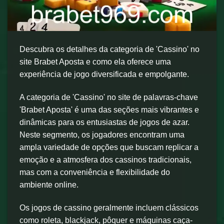
Descubra os detalhes da categoria de 'Cassino' no
site Brabet Aposta e como ela oferece uma
experiência de jogo diversificada e empolgante.
A categoria de 'Cassino' no site de palavras-chave
'Brabet Aposta' é uma das seções mais vibrantes e
dinâmicas para os entusiastas de jogos de azar.
Neste segmento, os jogadores encontram uma
ampla variedade de opções que buscam replicar a
emoção e a atmosfera dos cassinos tradicionais,
mas com a conveniência e flexibilidade do
ambiente online.
Os jogos de cassino geralmente incluem clássicos
como roleta, blackjack, pôquer e máquinas caça-