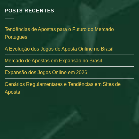
POSTS RECENTES
Tendências de Apostas para o Futuro do Mercado
Português
A Evolução dos Jogos de Aposta Online no Brasil
Mercado de Apostas em Expansão no Brasil
Expansão dos Jogos Online em 2026
Cenários Regulamentares e Tendências em Sites de
Aposta