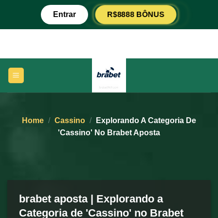
Skip
R$8888 BÔNUS
Entrar
to
content
Home
/
Cassino
/
Explorando A Categoria De
'Cassino' No Brabet Aposta
brabet aposta | Explorando a
Categoria de 'Cassino' no Brabet