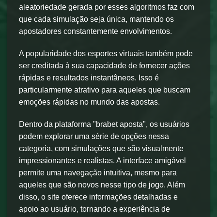
aleatoriedade gerada por esses algoritmos faz com
que cada simulação seja única, mantendo os
apostadores constantemente envolvimentos.
A popularidade dos esportes virtuais também pode
ser creditada à sua capacidade de fornecer ações
rápidas e resultados instantâneos. Isso é
particularmente atrativo para aqueles que buscam
emoções rápidas no mundo das apostas.
Dentro da plataforma "brabet aposta", os usuários
podem explorar uma série de opções nessa
categoria, com simulações que são visualmente
impressionantes e realistas. A interface amigável
permite uma navegação intuitiva, mesmo para
aqueles que são novos nesse tipo de jogo. Além
disso, o site oferece informações detalhadas e
apoio ao usuário, tornando a experiência de