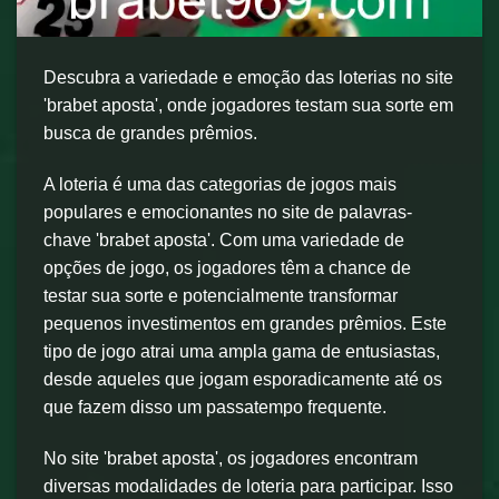
Descubra a variedade e emoção das loterias no site
'brabet aposta', onde jogadores testam sua sorte em
busca de grandes prêmios.
A loteria é uma das categorias de jogos mais
populares e emocionantes no site de palavras-
chave 'brabet aposta'. Com uma variedade de
opções de jogo, os jogadores têm a chance de
testar sua sorte e potencialmente transformar
pequenos investimentos em grandes prêmios. Este
tipo de jogo atrai uma ampla gama de entusiastas,
desde aqueles que jogam esporadicamente até os
que fazem disso um passatempo frequente.
No site 'brabet aposta', os jogadores encontram
diversas modalidades de loteria para participar. Isso