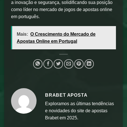
a inovação e segurança, solidificando sua posição
como líder no mercado de jogos de apostas online
em português.
Mais:
O Crescimento do Mercado de
Apostas Online em Portugal
BRABET APOSTA
Exploramos as últimas tendências
e novidades do site de apostas
Brabet em 2025.