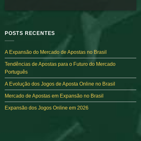
POSTS RECENTES
A Expansão do Mercado de Apostas no Brasil
Tendências de Apostas para o Futuro do Mercado
Português
A Evolução dos Jogos de Aposta Online no Brasil
Mercado de Apostas em Expansão no Brasil
Expansão dos Jogos Online em 2026