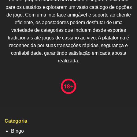
para os usuários explorarem um vasto catálogo de opções
de jogo. Com uma interface amigável e suporte ao cliente
eficiente, os apostadores podem desfrutar de uma
variedade de categorias que incluem desde esportes
tradicionais até jogos de cassino ao vivo. A plataforma é
reconhecida por suas transações rápidas, segurança e
confiabilidade, garantindo satisfação em cada aposta
realizada.
Categoria
Bingo