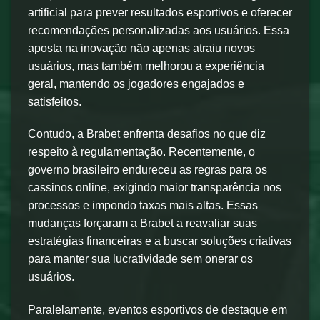
artificial para prever resultados esportivos e oferecer
recomendações personalizadas aos usuários. Essa
aposta na inovação não apenas atraiu novos
usuários, mas também melhorou a experiência
geral, mantendo os jogadores engajados e
satisfeitos.
Contudo, a Brabet enfrenta desafios no que diz
respeito à regulamentação. Recentemente, o
governo brasileiro endureceu as regras para os
cassinos online, exigindo maior transparência nos
processos e impondo taxas mais altas. Essas
mudanças forçaram a Brabet a reavaliar suas
estratégias financeiras e a buscar soluções criativas
para manter sua lucratividade sem onerar os
usuários.
Paralelamente, eventos esportivos de destaque em