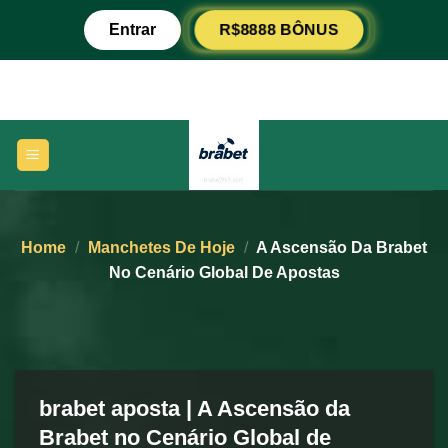
Skip
R$8888 BÔNUS
Entrar
to
content
Home
/
Manchetes De Hoje
/
A Ascensão Da Brabet
No Cenário Global De Apostas
brabet aposta | A Ascensão da
Brabet no Cenário Global de