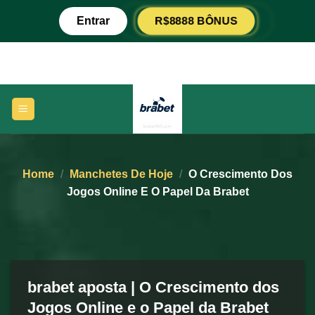
Skip
Entrar
R$8888 BÔNUS
to
content
Home
/
Manchetes De Hoje
/
O Crescimento Dos
Jogos Online E O Papel Da Brabet
brabet aposta | O Crescimento dos
Jogos Online e o Papel da Brabet