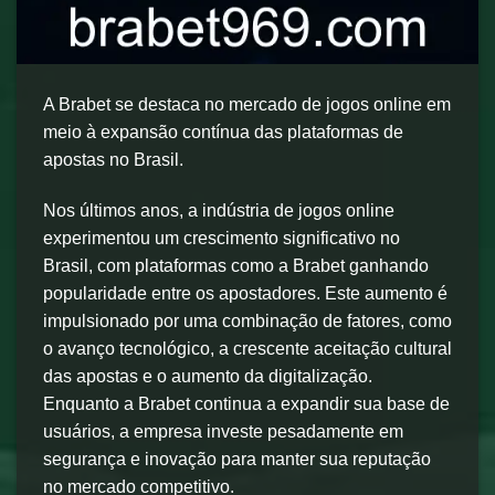
A Brabet se destaca no mercado de jogos online em
meio à expansão contínua das plataformas de
apostas no Brasil.
Nos últimos anos, a indústria de jogos online
experimentou um crescimento significativo no
Brasil, com plataformas como a Brabet ganhando
popularidade entre os apostadores. Este aumento é
impulsionado por uma combinação de fatores, como
o avanço tecnológico, a crescente aceitação cultural
das apostas e o aumento da digitalização.
Enquanto a Brabet continua a expandir sua base de
usuários, a empresa investe pesadamente em
segurança e inovação para manter sua reputação
no mercado competitivo.