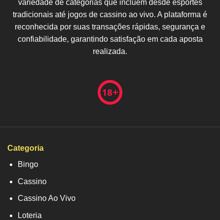
variedade de categorias que incluem desde esportes
tradicionais até jogos de cassino ao vivo. A plataforma é
reconhecida por suas transações rápidas, segurança e
confiabilidade, garantindo satisfação em cada aposta
realizada.
Categoria
Bingo
Cassino
Cassino Ao Vivo
Loteria