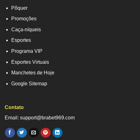
Pôquer
Promoções
Caça-níqueis
Esportes
Programa VIP
Esportes Virtuais
Manchetes de Hoje
Google Sitemap
Contato
Email: support@brabet969.com