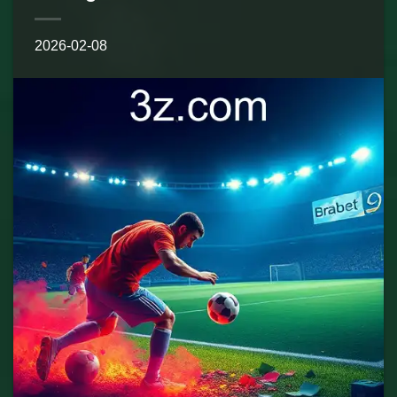
2026-02-08