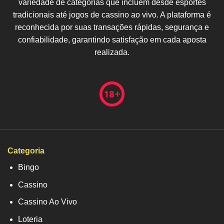
variedade de categorias que incluem desde esportes
tradicionais até jogos de cassino ao vivo. A plataforma é
reconhecida por suas transações rápidas, segurança e
confiabilidade, garantindo satisfação em cada aposta
realizada.
Categoria
Bingo
Cassino
Cassino Ao Vivo
Loteria