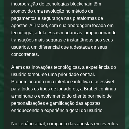
incorporação de tecnologias blockchain têm
promovido uma revolução no método de
pagamentos e segurança nas plataformas de
apostas. A Brabet, com sua abordagem focada em
tecnologia, adota essas mudanças, proporcionando
transações mais seguras e instantâneas aos seus
usuários, um diferencial que a destaca de seus
concorrentes.
Além das inovações tecnológicas, a experiência do
usuário tornou-se uma prioridade central.
Proporcionando uma interface intuitiva e acessível
para todos os tipos de jogadores, a Brabet continua
a melhorar o envolvimento do cliente por meio de
personalizações e gamificação das apostas,
enriquecendo a experiência geral do usuário.
No cenário atual, o impacto das apostas em eventos