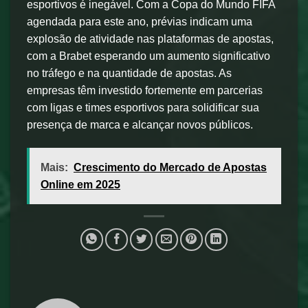
esportivos é inegável. Com a Copa do Mundo FIFA
agendada para este ano, prévias indicam uma
explosão de atividade nas plataformas de apostas,
com a Brabet esperando um aumento significativo
no tráfego e na quantidade de apostas. As
empresas têm investido fortemente em parcerias
com ligas e times esportivos para solidificar sua
presença de marca e alcançar novos públicos.
Mais:
Crescimento do Mercado de Apostas
Online em 2025