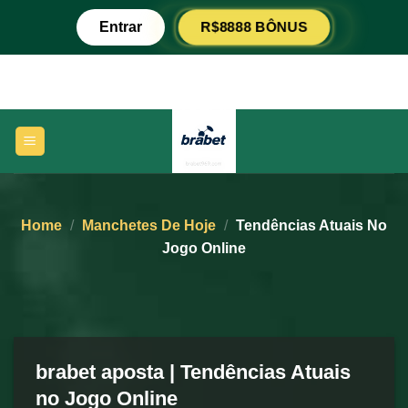
Skip
Entrar
R$8888 BÔNUS
to
content
Home
/
Manchetes De Hoje
/
Tendências Atuais No
Jogo Online
brabet aposta | Tendências Atuais
no Jogo Online