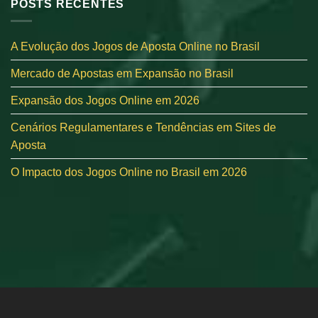
POSTS RECENTES
A Evolução dos Jogos de Aposta Online no Brasil
Mercado de Apostas em Expansão no Brasil
Expansão dos Jogos Online em 2026
Cenários Regulamentares e Tendências em Sites de
Aposta
O Impacto dos Jogos Online no Brasil em 2026