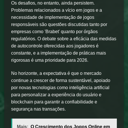
Os desafios, no entanto, ainda persistem.
Problemas relacionados a vício em jogos e a
necessidade de implementação de jogos
responsáveis são questões discutidas tanto por
empresas como 'Brabet' quanto por órgãos
regulatórios. O debate sobre a eficácia das medidas
de autocontrole oferecidas aos jogadores é
constante, e a implementação de práticas mais
rigorosas é uma prioridade para 2026.
No horizonte, a expectativa é que o mercado
continue a crescer de forma sustentável, apoiado
por novas tecnologias como inteligência artificial
para personalizar a experiência do usuário e
blockchain para garantir a confiabilidade e
segurança nas transações.
Mais:
O Crescimento dos Jogos Online em