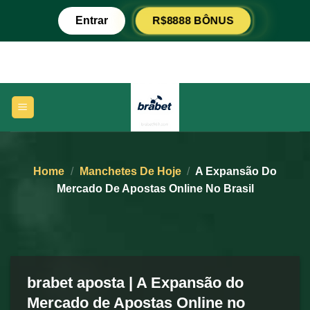
Skip
Entrar
R$8888 BÔNUS
to
content
Home
/
Manchetes De Hoje
/
A Expansão Do
Mercado De Apostas Online No Brasil
brabet aposta | A Expansão do
Mercado de Apostas Online no