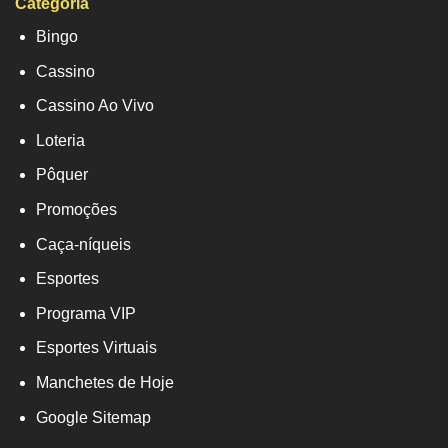
Categoria
Bingo
Cassino
Cassino Ao Vivo
Loteria
Pôquer
Promoções
Caça-níqueis
Esportes
Programa VIP
Esportes Virtuais
Manchetes de Hoje
Google Sitemap