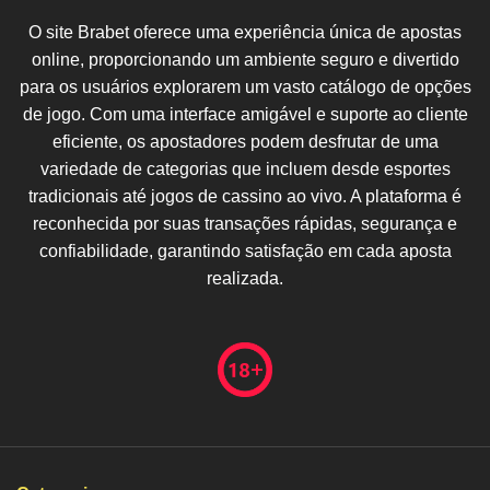
O site Brabet oferece uma experiência única de apostas
online, proporcionando um ambiente seguro e divertido
para os usuários explorarem um vasto catálogo de opções
de jogo. Com uma interface amigável e suporte ao cliente
eficiente, os apostadores podem desfrutar de uma
variedade de categorias que incluem desde esportes
tradicionais até jogos de cassino ao vivo. A plataforma é
reconhecida por suas transações rápidas, segurança e
confiabilidade, garantindo satisfação em cada aposta
realizada.