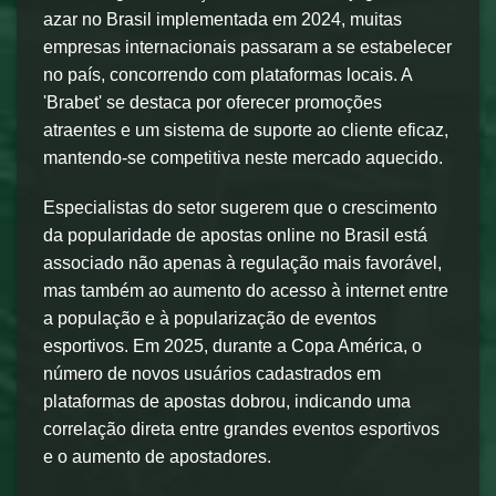
azar no Brasil implementada em 2024, muitas
empresas internacionais passaram a se estabelecer
no país, concorrendo com plataformas locais. A
'Brabet' se destaca por oferecer promoções
atraentes e um sistema de suporte ao cliente eficaz,
mantendo-se competitiva neste mercado aquecido.
Especialistas do setor sugerem que o crescimento
da popularidade de apostas online no Brasil está
associado não apenas à regulação mais favorável,
mas também ao aumento do acesso à internet entre
a população e à popularização de eventos
esportivos. Em 2025, durante a Copa América, o
número de novos usuários cadastrados em
plataformas de apostas dobrou, indicando uma
correlação direta entre grandes eventos esportivos
e o aumento de apostadores.