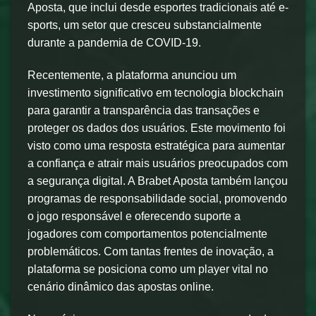
Aposta, que inclui desde esportes tradicionais até e-
sports, um setor que cresceu substancialmente
durante a pandemia de COVID-19.
Recentemente, a plataforma anunciou um
investimento significativo em tecnologia blockchain
para garantir a transparência das transações e
proteger os dados dos usuários. Este movimento foi
visto como uma resposta estratégica para aumentar
a confiança e atrair mais usuários preocupados com
a segurança digital. A Brabet Aposta também lançou
programas de responsabilidade social, promovendo
o jogo responsável e oferecendo suporte a
jogadores com comportamentos potencialmente
problemáticos. Com tantas frentes de inovação, a
plataforma se posiciona como um player vital no
cenário dinâmico das apostas online.