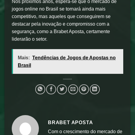
Nos próximos anos, espera-se que o mercado de
jogos online no Brasil se tornará ainda mais
competitivo, mas aqueles que conseguirem se
destacar pela inovação e compromisso com a
segurança, como a Brabet Aposta, certamente
liderarão o setor.
Mais:
Tendências de Jogos de Apostas no
Brasil
BRABET APOSTA
Com o crescimento do mercado de