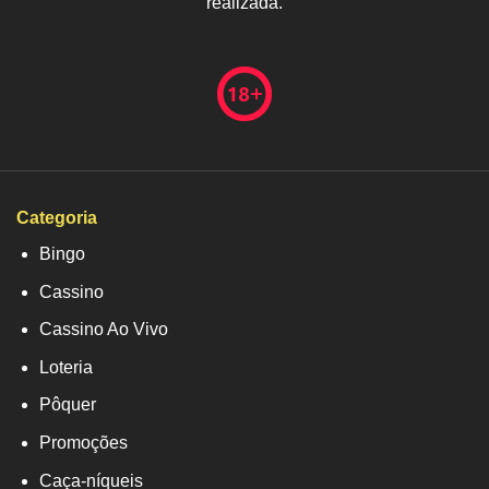
realizada.
Categoria
Bingo
Cassino
Cassino Ao Vivo
Loteria
Pôquer
Promoções
Caça-níqueis