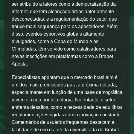
ser atribuído a fatores como a democratização da
internet, que tem alcançado áreas anteriormente
desconectadas, e a regulamentação do setor, que
trouxe mais segurança para os apostadores. Além
disso, eventos esportivos globais altamente
divulgados, como a Copa do Mundo e as
Olimpíadas, têm servido como catalisadores para
novas inscrições em plataformas como a Brabet
Aposta.
Especialistas apontam que o mercado brasileiro é
um dos mais promissores para a próxima década,
especialmente em função de uma base demográfica
jovem e ávida por tecnologia. No entanto, o setor
enfrenta desafios, como a necessidade de equilibrar
regulamentações rígidas com a inovação constante.
Comentários de usuários frequentes destacam a
facilidade de uso e a oferta diversificada da Brabet