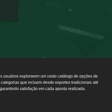
 os usuários explorarem um vasto catálogo de opções de
 categorias que incluem desde esportes tradicionais até
 garantindo satisfação em cada aposta realizada.