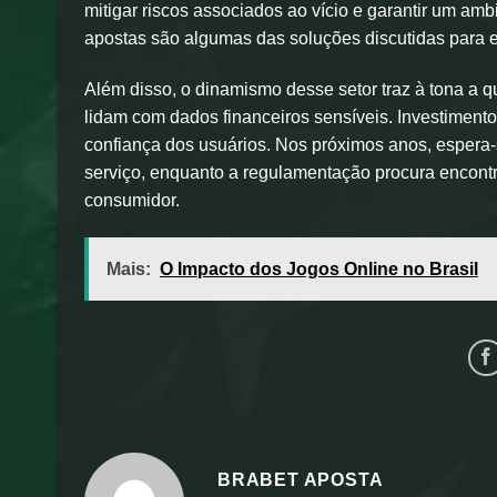
mitigar riscos associados ao vício e garantir um ambi
apostas são algumas das soluções discutidas para eq
Além disso, o dinamismo desse setor traz à tona a q
lidam com dados financeiros sensíveis. Investiment
confiança dos usuários. Nos próximos anos, espera-
serviço, enquanto a regulamentação procura encontr
consumidor.
Mais:
O Impacto dos Jogos Online no Brasil
BRABET APOSTA