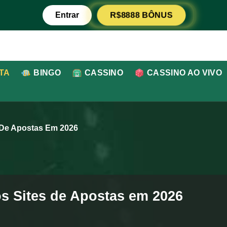
Entrar
R$8888 BÔNUS
TA
BINGO
CASSINO
CASSINO AO VIVO
De Apostas Em 2026
os Sites de Apostas em 2026