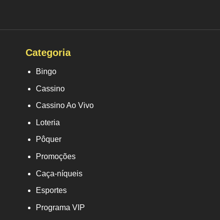
Categoria
Bingo
Cassino
Cassino Ao Vivo
Loteria
Pôquer
Promoções
Caça-níqueis
Esportes
Programa VIP