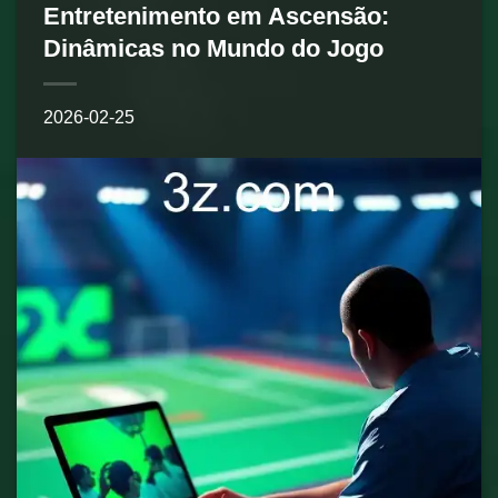
Entretenimento em Ascensão:
Dinâmicas no Mundo do Jogo
2026-02-25