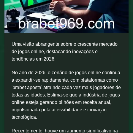
Uma visão abrangente sobre o crescente mercado
de jogos online, destacando inovações e
tendências em 2026.
No ano de 2026, o cenário de jogos online continua
a expandir-se rapidamente, com plataformas como
'brabet aposta' atraindo cada vez mais jogadores de
todas as idades. Estima-se que a indústria de jogos
online esteja gerando bilhões em receita anual,
impulsionada pela acessibilidade e inovação
tecnológica.
Recentemente, houve um aumento significativo na