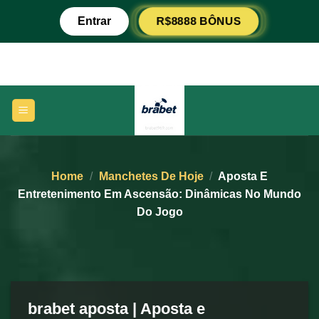
Skip
R$8888 BÔNUS
Entrar
to
content
Home
/
Manchetes De Hoje
/
Aposta E
Entretenimento Em Ascensão: Dinâmicas No Mundo
Do Jogo
brabet aposta | Aposta e