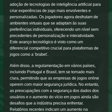
adoção de tecnologias de inteligência artificial para
criar experiências de jogo mais envolventes e
personalizadas. Os jogadores agora desfrutam de
ambientes virtuais que se adaptam às suas
preferências individuais, oferecendo um nível sem
precedentes de personalização e interatividade.
Este avanço tecnológico é visto como um
diferencial competitivo crucial para plataformas de
jogos como a 'brabet'.
Além disso, a regulamentação em vários países,
incluindo Portugal e Brasil, tem se tornado mais
clara, permitindo que as empresas de jogos online
operem com maior segurança jurídica. No entanto,
as preocupações com a segurança dos dados dos
usuários e o aumento do vício em jogos ainda são
desafios que a indústria precisa enfrentar.
Relatórios recentes indicam um aumento na