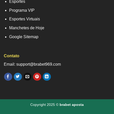
Esportes
Programa VIP
Esportes Virtuais
Manchetes de Hoje
Google Sitemap
Contato
Email: support@brabet969.com
Copyright 2025 ©
brabet aposta