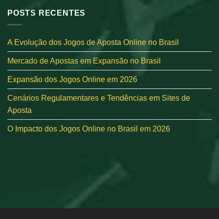
POSTS RECENTES
A Evolução dos Jogos de Aposta Online no Brasil
Mercado de Apostas em Expansão no Brasil
Expansão dos Jogos Online em 2026
Cenários Regulamentares e Tendências em Sites de
Aposta
O Impacto dos Jogos Online no Brasil em 2026