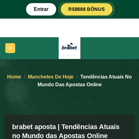
Skip
R$8888 BÔNUS
Entrar
to
content
Home
/
Manchetes De Hoje
/
Tendências Atuais No
Mundo Das Apostas Online
brabet aposta | Tendências Atuais
no Mundo das Apostas Online