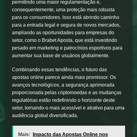
permitindo uma maior regulamentação e,
consequentemente, uma proteção mais robusta
para os consumidores. Isso está abrindo caminho
para a entrada legal e segura de novos mercados,
ampliando as oportunidades para empresas do
setor, como o Brabet Aposta, que está investindo
pesado em marketing e patrocínios esportivos para
aumentar sua base de usuários globalmente.
Combinando essas tendências, o futuro das
apostas online parece ainda mais promissor. Os
avanços tecnológicos, a segurança aprimorada
proporcionada pelas criptomoedas e as mudanças
regulatórias estão redefinindo o horizonte deste
setor, tornando-o mais acessível e atrativo para uma
audiência global diversificada.
Mais:
Impacto das Apostas Online nos