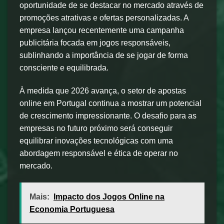
oportunidade de se destacar no mercado através de
promoções atrativas e ofertas personalizadas. A
empresa lançou recentemente uma campanha
publicitária focada em jogos responsáveis,
sublinhando a importância de se jogar de forma
consciente e equilibrada.
À medida que 2026 avança, o setor de apostas
online em Portugal continua a mostrar um potencial
de crescimento impressionante. O desafio para as
empresas no futuro próximo será conseguir
equilibrar inovações tecnológicas com uma
abordagem responsável e ética de operar no
mercado.
Mais:
Impacto dos Jogos Online na
Economia Portuguesa