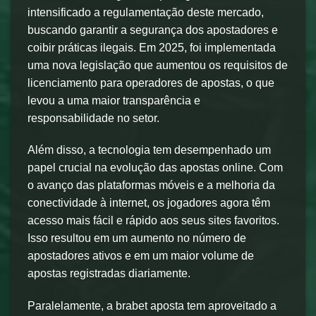
intensificado a regulamentação deste mercado,
buscando garantir a segurança dos apostadores e
coibir práticas ilegais. Em 2025, foi implementada
uma nova legislação que aumentou os requisitos de
licenciamento para operadores de apostas, o que
levou a uma maior transparência e
responsabilidade no setor.
Além disso, a tecnologia tem desempenhado um
papel crucial na evolução das apostas online. Com
o avanço das plataformas móveis e a melhoria da
conectividade à internet, os jogadores agora têm
acesso mais fácil e rápido aos seus sites favoritos.
Isso resultou em um aumento no número de
apostadores ativos e em um maior volume de
apostas registradas diariamente.
Paralelamente, a brabet aposta tem aproveitado a