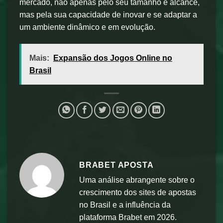
mercado, não apenas pelo seu tamanho e alcance,
mas pela sua capacidade de inovar e se adaptar a
um ambiente dinâmico e em evolução.
Mais:
Expansão dos Jogos Online no
Brasil
BRABET APOSTA
Uma análise abrangente sobre o
crescimento dos sites de apostas
no Brasil e a influência da
plataforma Brabet em 2026.