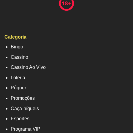
Categoria
Bingo
Cassino
Cassino Ao Vivo
Loteria
Pôquer
Promoções
Caça-níqueis
Esportes
Programa VIP