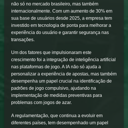
não só no mercado brasileiro, mas também
internacionalmente. Com um aumento de 30% em
sua base de usuários desde 2025, a empresa tem
investido em tecnologia de ponta para melhorar a
experiência do usuário e garantir segurança nas
transações.
Um dos fatores que impulsionaram este
crescimento foi a integração de inteligência artificial
nas plataformas de jogo. A IA não só ajuda a
personalizar a experiência de apostas, mas também
desempenha um papel crucial na identificação de
padrões de jogo compulsivo, ajudando na
implementação de medidas preventivas para
problemas com jogos de azar.
A regulamentação, que continua a evoluir em
diferentes países, tem desempenhado um papel