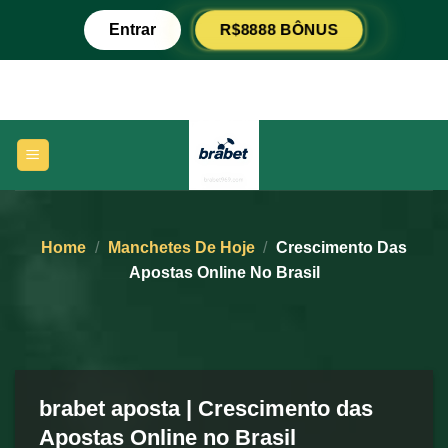
Skip
R$8888 BÔNUS
Entrar
to
content
Home
/
Manchetes De Hoje
/
Crescimento Das
Apostas Online No Brasil
brabet aposta | Crescimento das
Apostas Online no Brasil