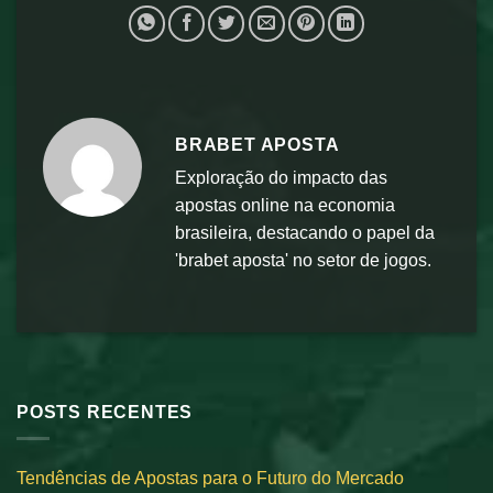
BRABET APOSTA
Exploração do impacto das
apostas online na economia
brasileira, destacando o papel da
'brabet aposta' no setor de jogos.
POSTS RECENTES
Tendências de Apostas para o Futuro do Mercado