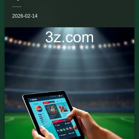
2026-02-14