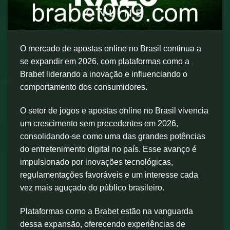
O mercado de apostas online no Brasil continua a
se expandir em 2026, com plataformas como a
Brabet liderando a inovação e influenciando o
comportamento dos consumidores.
O setor de jogos e apostas online no Brasil vivencia
um crescimento sem precedentes em 2026,
consolidando-se como uma das grandes potências
do entretenimento digital no país. Esse avanço é
impulsionado por inovações tecnológicas,
regulamentações favoráveis e um interesse cada
vez mais aguçado do público brasileiro.
Plataformas como a Brabet estão na vanguarda
dessa expansão, oferecendo experiências de