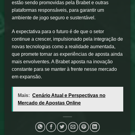
estão sendo promovidas pela Brabet e outras
plataformas responsáveis, para garantir um
ambiente de jogo seguro e sustentável.
A expectativa para o futuro é de que o setor
continue a crescer, impulsionado pela integração de
novas tecnologias como a realidade aumentada,
que promete tornar as experiências de aposta ainda
mais envolventes. A Brabet aposta na inovação
constante para se manter à frente nesse mercado
em expansão.
Mais:
Cenário Atual e Perspectivas no
Mercado de Apostas Online