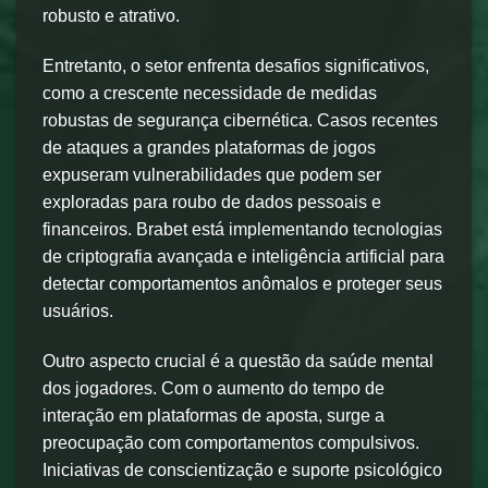
robusto e atrativo.
Entretanto, o setor enfrenta desafios significativos,
como a crescente necessidade de medidas
robustas de segurança cibernética. Casos recentes
de ataques a grandes plataformas de jogos
expuseram vulnerabilidades que podem ser
exploradas para roubo de dados pessoais e
financeiros. Brabet está implementando tecnologias
de criptografia avançada e inteligência artificial para
detectar comportamentos anômalos e proteger seus
usuários.
Outro aspecto crucial é a questão da saúde mental
dos jogadores. Com o aumento do tempo de
interação em plataformas de aposta, surge a
preocupação com comportamentos compulsivos.
Iniciativas de conscientização e suporte psicológico