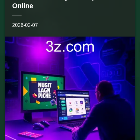
Online
2026-02-07