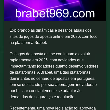
Explorando as dinâmicas e desafios atuais dos
sites de jogos de aposta online em 2026, com foco
na plataforma Brabet.
Os jogos de aposta online continuam a evoluir
rapidamente em 2026, com novidades que
impactam tanto jogadores quanto desenvolvedores
de plataformas. A Brabet, uma das plataformas
dominantes no cenário de apostas em português,
tem se destacado por sua abordagem inovadora e
por buscar constantemente se adaptar às
demandas de segurança e regulação.
Recentemente, uma nova legislação foi aprovada