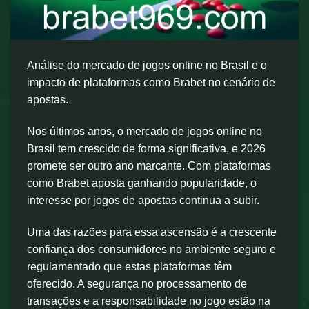
Análise do mercado de jogos online no Brasil e o
impacto de plataformas como Brabet no cenário de
apostas.
Nos últimos anos, o mercado de jogos online no
Brasil tem crescido de forma significativa, e 2026
promete ser outro ano marcante. Com plataformas
como Brabet aposta ganhando popularidade, o
interesse por jogos de apostas continua a subir.
Uma das razões para essa ascensão é a crescente
confiança dos consumidores no ambiente seguro e
regulamentado que estas plataformas têm
oferecido. A segurança no processamento de
transações e a responsabilidade no jogo estão na