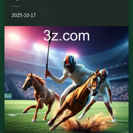
2025-10-17