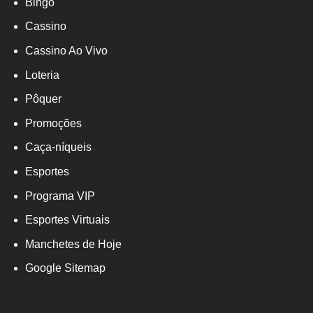
Bingo
Cassino
Cassino Ao Vivo
Loteria
Pôquer
Promoções
Caça-níqueis
Esportes
Programa VIP
Esportes Virtuais
Manchetes de Hoje
Google Sitemap