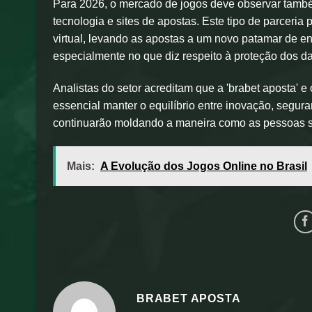
Para 2026, o mercado de jogos deve observar tam
tecnologia e sites de apostas. Este tipo de parceri
virtual, levando as apostas a um novo patamar de e
especialmente no que diz respeito à proteção dos d
Analistas do setor acreditam que a 'brabet aposta' 
essencial manter o equilíbrio entre inovação, segur
continuarão moldando a maneira como as pessoas s
Mais:
A Evolução dos Jogos Online no Brasil
BRABET APOSTA