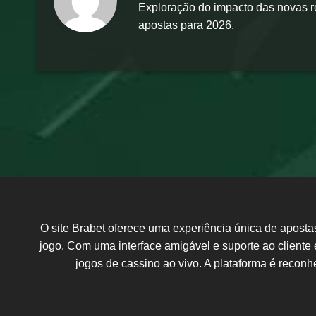
Exploração do impacto das novas r
apostas para 2026.
O site Brabet oferece uma experiência única de aposta
jogo. Com uma interface amigável e suporte ao cliente 
jogos de cassino ao vivo. A plataforma é reconh