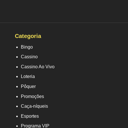
Categoria
Bingo
Cassino
Cassino Ao Vivo
Loteria
Pôquer
Promoções
Caça-níqueis
Esportes
Programa VIP