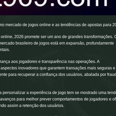
o mercado de jogos online e as tendências de apostas para 2
 online, 2026 promete ser um ano de grandes transformações.
 mercado brasileiro de jogos está em expansão, profundamente
ntais.
rança aos jogadores e transparência nas operações. A
 aspectos inovadores que garantem transações mais seguras e
ente para recuperar a confiança dos usuários, abalada por frau
para personalizar a experiência de jogo tem se mostrado uma ten
es avanços para melhor prever comportamentos de jogadores e o
do assim a retenção dos usuários.