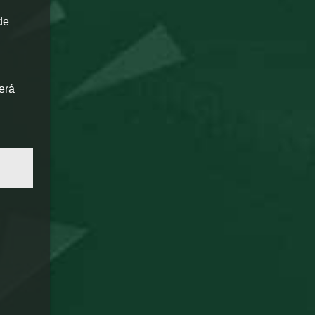
de
erá