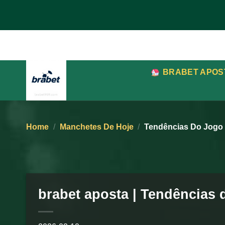
Skip
to
content
BRABET APOS
Home
/
Manchetes De Hoje
/
Tendências Do Jogo 
brabet aposta | Tendências